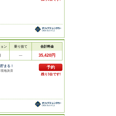
ション
乗り捨て
合計料金
35,420円
円
―
ト貯まる！
予約
／現地決済
残り3台です!