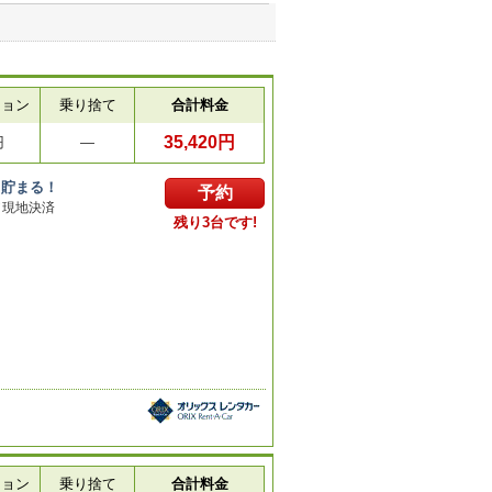
ション
乗り捨て
合計料金
35,420円
円
―
ト貯まる！
予約
／現地決済
残り3台です!
ション
乗り捨て
合計料金