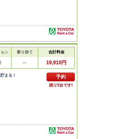
ション
乗り捨て
合計料金
19,910円
円
―
ト貯まる！
予約
残り5台です!