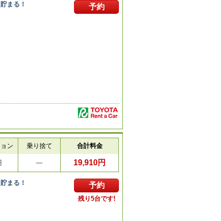
ト貯まる！
予約
ション
乗り捨て
合計料金
19,910円
円
―
ト貯まる！
予約
残り5台です!