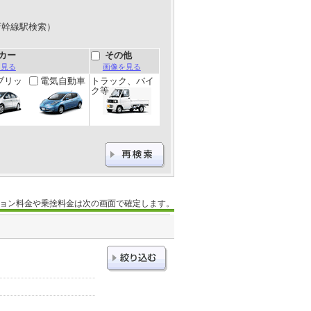
新幹線駅検索）
カー
その他
を見る
画像を見る
ブリッ
電気自動車
トラック、バイ
ク等
ョン料金や乗捨料金は次の画面で確定します。