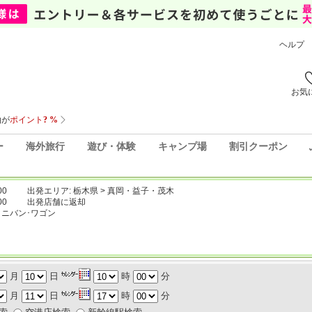
ヘルプ
お気
ー
海外旅行
遊び・体験
キャンプ場
割引クーポン
00
出発エリア: 栃木県 > 真岡・益子・茂木
00
出発店舗に返却
ミニバン･ワゴン
月
日
時
分
月
日
時
分