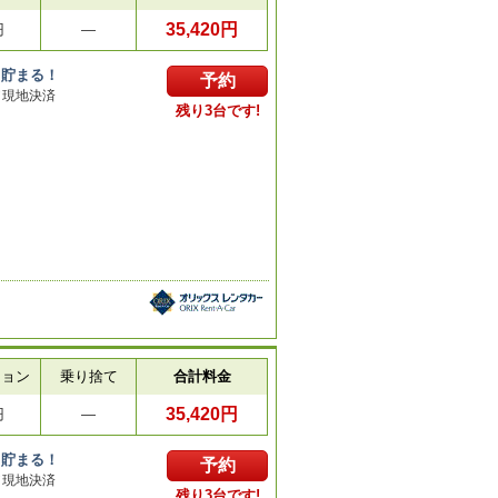
35,420円
円
―
ト貯まる！
予約
／現地決済
残り3台です!
ション
乗り捨て
合計料金
35,420円
円
―
ト貯まる！
予約
／現地決済
残り3台です!