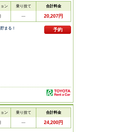
ション
乗り捨て
合計料金
20,207円
円
―
ト貯まる！
予約
ション
乗り捨て
合計料金
24,200円
円
―