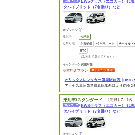
EWSクラス（エコカー） 代
タハイブリッド（7名乗り）など
オプション
選択済
禁煙車
追加可能
免責補償
特別サポート
チャイルド
ETC
（次画面で選択できます）
キャンペーン実施対象
基本料金プラン
オリックスレンタカー 真岡駅前店
アクセス
真岡鉄道線真岡駅西口より徒歩２
乗用車/スタンダード
【定員】7～7名
EWSクラス（エコカー） 代
タハイブリッド（7名乗り）など
オプション