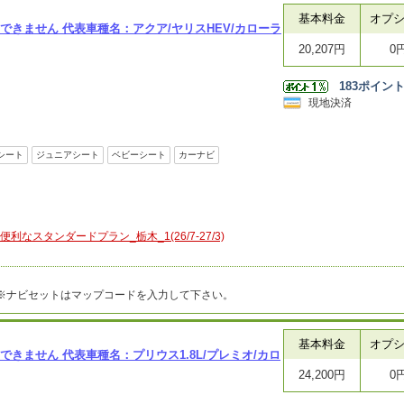
基本料金
オプ
できません 代表車種名：アクア/ヤリスHEV/カローラ
20,207円
0
183
ポイン
現地決済
シート
ジュニアシート
ベビーシート
カーナビ
スタンダードプラン_栃木_1(26/7-27/3)
m※ナビセットはマップコードを入力して下さい。
基本料金
オプ
できません 代表車種名：プリウス1.8L/プレミオ/カロ
24,200円
0