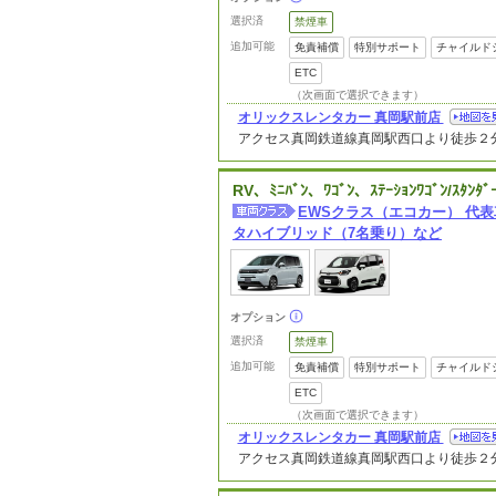
選択済
禁煙車
追加可能
免責補償
特別サポート
チャイルド
ETC
（次画面で選択できます）
オリックスレンタカー 真岡駅前店
アクセス
真岡鉄道線真岡駅西口より徒歩２
RV、ﾐﾆﾊﾞﾝ、ﾜｺﾞﾝ、ｽﾃｰｼｮﾝﾜｺﾞﾝ/ｽﾀﾝﾀﾞ
EWSクラス（エコカー） 代
タハイブリッド（7名乗り）など
オプション
選択済
禁煙車
追加可能
免責補償
特別サポート
チャイルド
ETC
（次画面で選択できます）
オリックスレンタカー 真岡駅前店
アクセス
真岡鉄道線真岡駅西口より徒歩２