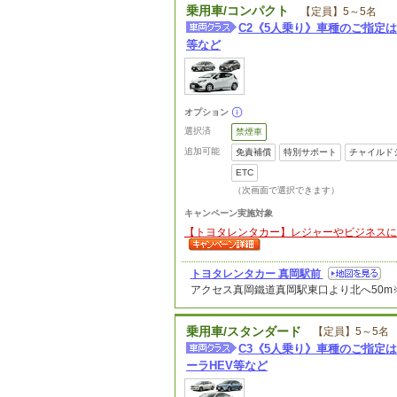
乗用車/コンパクト
【定員】5～5名
C2《5人乗り》車種のご指定は
等など
オプション
選択済
禁煙車
追加可能
免責補償
特別サポート
チャイルド
ETC
（次画面で選択できます）
キャンペーン実施対象
【トヨタレンタカー】レジャーやビジネスに便利な
トヨタレンタカー 真岡駅前
アクセス
真岡鐵道真岡駅東口より北へ50
乗用車/スタンダード
【定員】5～5名
C3《5人乗り》車種のご指定は
ーラHEV等など