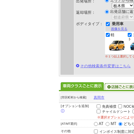
エリアから検
出発場所：
出発店舗に返
返却場所：
ボディタイプ：
乗用車
画像を見る
軽
ト
※１つ以上選択して
その他検索条件変更はこちら
真岡市
[市区町村から検索]
[オプションを追加]
免責補償
NOC
チャイルドシート
※選択オプションにより
AT
MT
どち
[AT/MT選択]
その他
インボイス制度に対