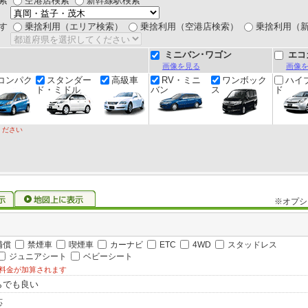
索
空港店検索
新幹線駅検索
す
乗捨利用（エリア検索）
乗捨利用（空港店検索）
乗捨利用（
ミニバン･ワゴン
エコ
画像を見る
画像
コンパク
スタンダー
高級車
RV・ミニ
ワンボック
ハイ
ド・ミドル
バン
ス
ド
ください
※オプシ
補償
禁煙車
喫煙車
カーナビ
ETC
4WD
スタッドレス
ジュニアシート
ベビーシート
料金が加算されます
らでも良い
応