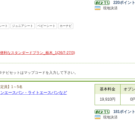
220
ポイン
現地決済
シート
ジュニアシート
ベビーシート
カーナビ
スタンダードプラン_栃木_1(26/7-27/3)
m※ナビセットはマップコードを入力して下さい。
定員】1～5名
基本料金
オプ
タウンエースバン・ライトエースバンなど
19,910円
0
181
ポイン
現地決済