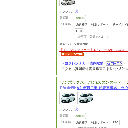
オプション
選択済
禁煙車
追加可能
免責補償
特別サポート
チャイルド
ETC
（次画面で選択できます）
キャンペーン実施対象
【トヨタレンタカー】レジャーやビジネスに便利な
トヨタレンタカー 真岡駅前
アクセス
真岡鐵道真岡駅東口より北へ50
ワンボックス、バン/スタンダード
【
V2 ※商用車 代表車種名：
オプション
選択済
禁煙車
追加可能
免責補償
特別サポート
ETC