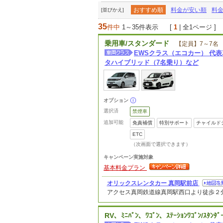
おすすめ順
料金が安い順
料
[並びかえ]
35
件中
1～35件表示
[
1
| 全1ページ ]
乗用車/スタンダード
【定員】7～7名
EWSクラス（エコカー） 代
タハイブリッド（7名乗り）など
オプション
選択済
禁煙車
追加可能
免責補償
特別サポート
チャイルド
ETC
（次画面で選択できます）
キャンペーン実施対象
基本料金プラン
オリックスレンタカー 真岡駅前店
アクセス
真岡鉄道線真岡駅西口より徒歩２
RV、ﾐﾆﾊﾞﾝ、ﾜｺﾞﾝ、ｽﾃｰｼｮﾝﾜｺﾞﾝ/ｽﾀﾝﾀﾞ