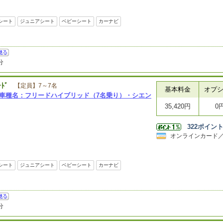
シート
ジュニアシート
ベビーシート
カーナビ
分
ｰﾄﾞ
【定員】7～7名
基本料金
オプ
表車種名：フリードハイブリッド（7名乗り）・シエン
35,420円
0
322
ポイン
オンラインカード
シート
ジュニアシート
ベビーシート
カーナビ
分