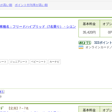
金が高い順
ポイント付与率が高い順
基本料金
オプ
表車種名：フリードハイブリッド（7名乗り）・シエン
35,420円
0
322
ポイン
オンラインカード
シート
ジュニアシート
ベビーシート
カーナビ
分
ｰﾄﾞ
【定員】7～7名
基本料金
オプ