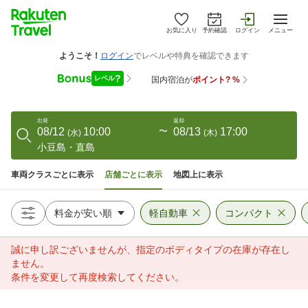
お気に入り
予約確認
ログイン
メニュー
出発
返却
08/12
10:00
〜
08/13
17:00
(
水
)
(
木
)
小豆島・直島
車両クラスごとに表示
店舗ごとに表示
地図上に表示
軽自動車
コンパクト
誠に申し訳ございませんが、指定のボディタイプの在庫が存在し
ません。
条件を変更して再度検索してください。