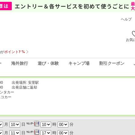
ヘルプ
お気
ー
海外旅行
遊び・体験
キャンプ場
割引クーポン
00
出発場所: 安里駅
00
出発店舗に返却
レンタカー
エコカー
月
日
時
分
月
日
時
分