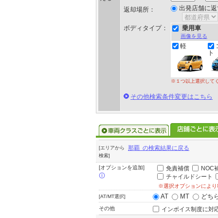
出発店舗に返
返却場所：
ボディタイプ：
乗用車
画像を見る
軽
ト
※１つ以上選択して
その他検索条件変更はこちら
那覇 の検索結果に戻る
[エリアから
検索]
[オプションを追加]
免責補償
NOC
チャイルドシート
※選択オプションにより
AT
MT
どち
[AT/MT選択]
その他
インボイス制度に対