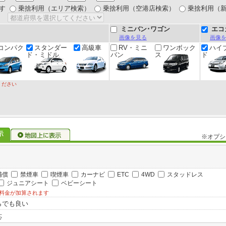
す
乗捨利用（エリア検索）
乗捨利用（空港店検索）
乗捨利用（
ミニバン･ワゴン
エコ
画像を見る
画像
コンパク
スタンダー
高級車
RV・ミニ
ワンボック
ハイ
ド・ミドル
バン
ス
ド
ください
※オプシ
補償
禁煙車
喫煙車
カーナビ
ETC
4WD
スタッドレス
ジュニアシート
ベビーシート
料金が加算されます
らでも良い
応