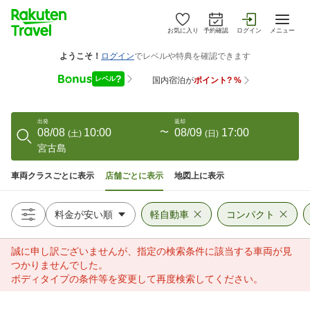
お気に入り
予約確認
ログイン
メニュー
出発
返却
08/08
10:00
〜
08/09
17:00
(
土
)
(
日
)
宮古島
車両クラスごとに表示
店舗ごとに表示
地図上に表示
軽自動車
コンパクト
誠に申し訳ございませんが、指定の検索条件に該当する車両が見
つかりませんでした。
ボディタイプの条件等を変更して再度検索してください。