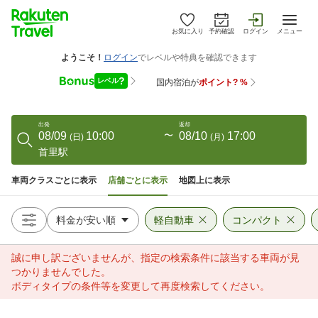
お気に入り
予約確認
ログイン
メニュー
出発
返却
08/09
10:00
〜
08/10
17:00
(
日
)
(
月
)
首里駅
車両クラスごとに表示
店舗ごとに表示
地図上に表示
軽自動車
コンパクト
誠に申し訳ございませんが、指定の検索条件に該当する車両が見
つかりませんでした。
ボディタイプの条件等を変更して再度検索してください。