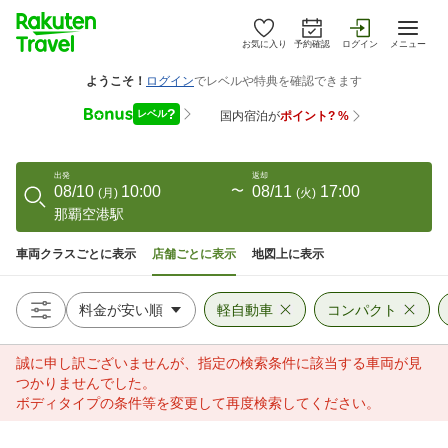
お気に入り
予約確認
ログイン
メニュー
出発
返却
08/10
10:00
〜
08/11
17:00
(
月
)
(
火
)
那覇空港駅
車両クラスごとに表示
店舗ごとに表示
地図上に表示
軽自動車
コンパクト
誠に申し訳ございませんが、指定の検索条件に該当する車両が見
つかりませんでした。
ボディタイプの条件等を変更して再度検索してください。