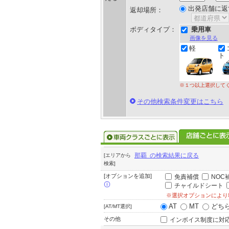
出発店舗に返
返却場所：
ボディタイプ：
乗用車
画像を見る
軽
ト
※１つ以上選択して
その他検索条件変更はこちら
那覇 の検索結果に戻る
[エリアから
検索]
[オプションを追加]
免責補償
NOC
チャイルドシート
※選択オプションにより
AT
MT
どち
[AT/MT選択]
その他
インボイス制度に対