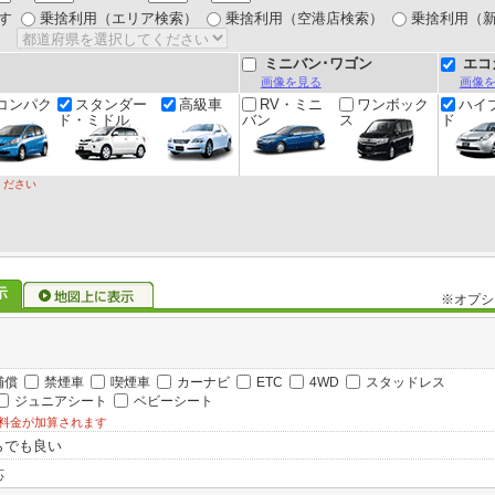
す
乗捨利用（エリア検索）
乗捨利用（空港店検索）
乗捨利用（
ミニバン･ワゴン
エコ
画像を見る
画像
コンパク
スタンダー
高級車
RV・ミニ
ワンボック
ハイ
ド・ミドル
バン
ス
ド
ください
※オプシ
補償
禁煙車
喫煙車
カーナビ
ETC
4WD
スタッドレス
ジュニアシート
ベビーシート
料金が加算されます
らでも良い
応