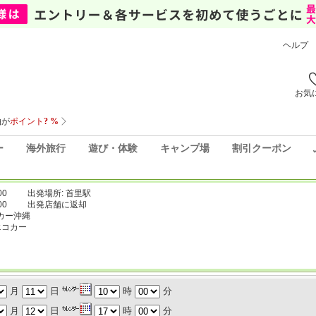
ヘルプ
お気
ー
海外旅行
遊び・体験
キャンプ場
割引クーポン
00
出発場所: 首里駅
00
出発店舗に返却
カー沖縄
エコカー
月
日
時
分
月
日
時
分