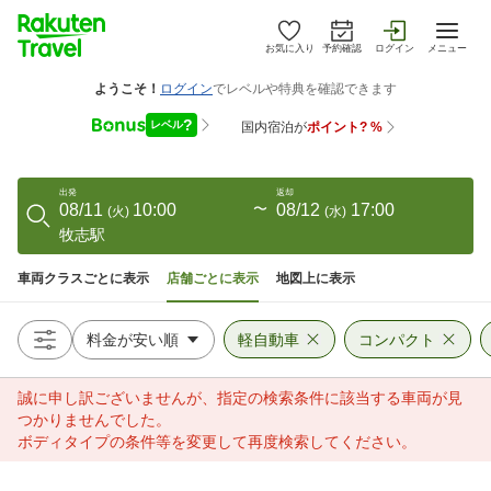
お気に入り
予約確認
ログイン
メニュー
出発
返却
08/11
10:00
〜
08/12
17:00
(
火
)
(
水
)
牧志駅
車両クラスごとに表示
店舗ごとに表示
地図上に表示
軽自動車
コンパクト
誠に申し訳ございませんが、指定の検索条件に該当する車両が見
つかりませんでした。
ボディタイプの条件等を変更して再度検索してください。