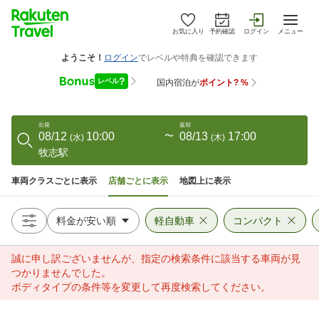
お気に入り
予約確認
ログイン
メニュー
出発
返却
08/12
10:00
〜
08/13
17:00
(
水
)
(
木
)
牧志駅
車両クラスごとに表示
店舗ごとに表示
地図上に表示
軽自動車
コンパクト
誠に申し訳ございませんが、指定の検索条件に該当する車両が見
つかりませんでした。
ボディタイプの条件等を変更して再度検索してください。