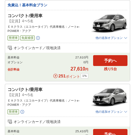
免責込！基本料金プラン
コンパクト/乗用車
【定員】4〜5名
ＥＡクラス（エコカータイプ）代表車種名：ノートe-
POWER・アクア
禁煙車
免責補償
他の追加オプション
追加可能オプション
（次画面で選択ができます）
オンラインカード／現地決済
特別サポート
チャイルドシート
ジュニアシート
ベビーシート
カーナビ
基本料金
27,610
円
ETC
予約へ
オプション
0
円
閉じる
27,610
残り
5
台
合計料金
円
251
1
%
ポイント
コンパクト/乗用車
【定員】4〜5名
ＥＡクラス（エコカータイプ）代表車種名：ノートe-
POWER・アクア
禁煙車
他の追加オプション
追加可能オプション
（次画面で選択ができます）
オンラインカード／現地決済
免責補償
特別サポート
チャイルドシート
ジュニアシート
ベビーシート
基本料金
25,410
円
カーナビ
ETC
予約へ