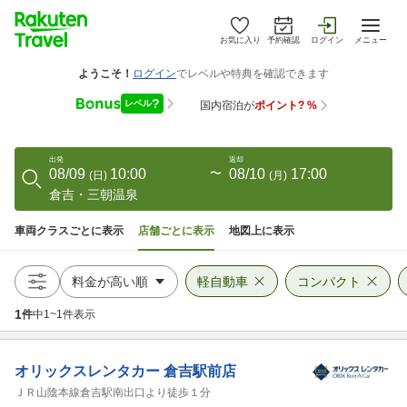
お気に入り
予約確認
ログイン
メニュー
出発
返却
08/09
10:00
〜
08/10
17:00
(
日
)
(
月
)
倉吉・三朝温泉
車両クラスごとに表示
店舗ごとに表示
地図上に表示
軽自動車
コンパクト
1
件
中
1
~
1
件表示
オリックスレンタカー
倉吉駅前店
ＪＲ山陰本線倉吉駅南出口より徒歩１分