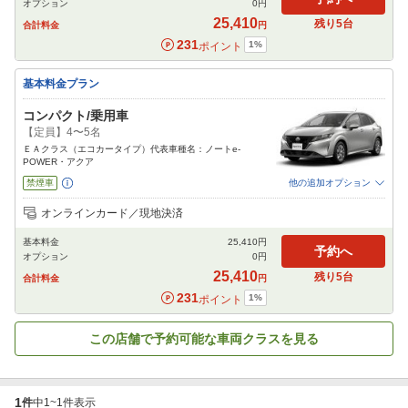
オプション
0
円
閉じる
25,410
残り
5
台
合計料金
円
231
1
%
ポイント
基本料金プラン
コンパクト/乗用車
【定員】4〜5名
ＥＡクラス（エコカータイプ）代表車種名：ノートe-
POWER・アクア
禁煙車
他の追加オプション
追加可能オプション
（次画面で選択ができます）
オンラインカード／現地決済
免責補償
特別サポート
チャイルドシート
ジュニアシート
ベビーシート
基本料金
25,410
円
カーナビ
ETC
予約へ
オプション
0
円
閉じる
25,410
残り
5
台
合計料金
円
231
1
%
ポイント
この店舗で予約可能な車両クラスを見る
1
件
中
1
~
1
件表示