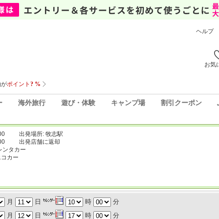
ヘルプ
お気
ー
海外旅行
遊び・体験
キャンプ場
割引クーポン
00
出発場所: 牧志駅
00
出発店舗に返却
レンタカー
エコカー
月
日
時
分
月
日
時
分