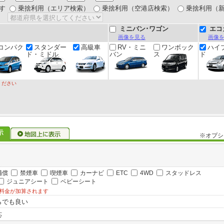
す
乗捨利用（エリア検索）
乗捨利用（空港店検索）
乗捨利用（
ミニバン･ワゴン
エコ
画像を見る
画像
コンパク
スタンダー
高級車
RV・ミニ
ワンボック
ハイ
ド・ミドル
バン
ス
ド
ください
※オプシ
補償
禁煙車
喫煙車
カーナビ
ETC
4WD
スタッドレス
ジュニアシート
ベビーシート
料金が加算されます
らでも良い
応