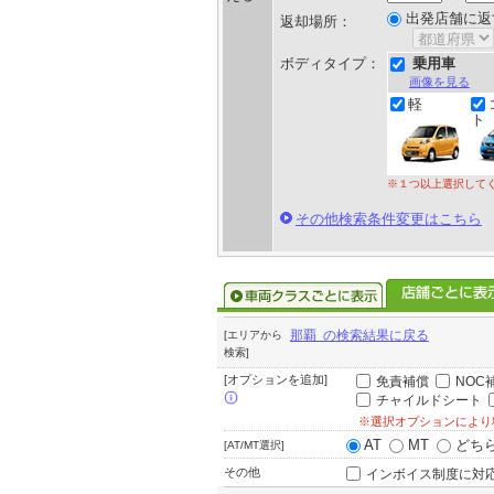
出発店舗に返
返却場所：
ボディタイプ：
乗用車
画像を見る
軽
ト
※１つ以上選択して
その他検索条件変更はこちら
那覇 の検索結果に戻る
[エリアから
検索]
[オプションを追加]
免責補償
NOC
チャイルドシート
※選択オプションにより
AT
MT
どち
[AT/MT選択]
その他
インボイス制度に対