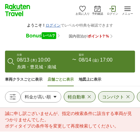
お気に入り
予約確認
ログイン
メニュー
出発
返却
08/13
10:00
〜
08/14
17:00
(
木
)
(
金
)
糸満・豊見城・南城
車両クラスごとに表示
店舗ごとに表示
地図上に表示
軽自動車
コンパクト
誠に申し訳ございませんが、指定の検索条件に該当する車両が見
つかりませんでした。
ボディタイプの条件等を変更して再度検索してください。