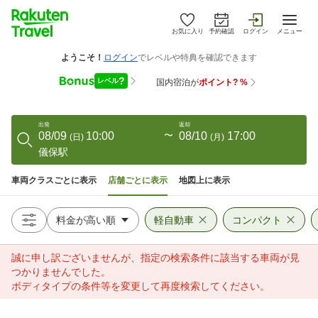
お気に入り
予約確認
ログイン
メニュー
出発
返却
08/09
10:00
〜
08/10
17:00
(
日
)
(
月
)
儀保駅
車両クラスごとに表示
店舗ごとに表示
地図上に表示
軽自動車
コンパクト
誠に申し訳ございませんが、指定の検索条件に該当する車両が見
つかりませんでした。
ボディタイプの条件等を変更して再度検索してください。