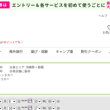
ヘルプ
お気
ー
海外旅行
遊び・体験
キャンプ場
割引クーポン
00
出発エリア: 沖縄県 > 那覇
00
出発店舗に返却
レンタカー
エコカー
月
日
時
分
月
日
時
分