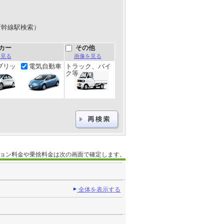
新幹線駅検索）
カー
その他
を見る
画像を見る
ブリッ
電気自動車
トラック、バイ
ク等
ョン料金や乗捨料金は次の画面で確定します。
全体を表示する