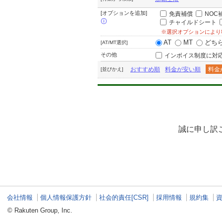
[オプションを追加]
免責補償
NOC
チャイルドシート
※選択オプションにより
AT
MT
どち
[AT/MT選択]
その他
インボイス制度に対
おすすめ順
料金が安い順
料金
[並びかえ]
誠に申し訳
会社情報
個人情報保護方針
社会的責任[CSR]
採用情報
規約集
© Rakuten Group, Inc.