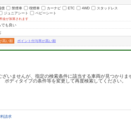
補償
禁煙車
喫煙車
カーナビ
ETC
4WD
スタッドレス
ジュニアシート
ベビーシート
料金が加算されます
らでも良い
応
が高い順
ポイント付与率が高い順
ございませんが、指定の検索条件に該当する車両が見つかりま
ボディタイプの条件等を変更して再度検索してください。
資料請求