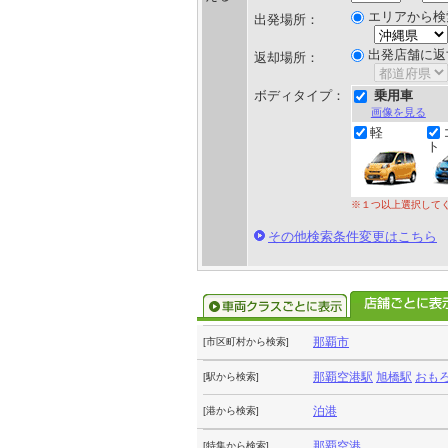
エリアから検
出発場所：
出発店舗に返
返却場所：
ボディタイプ：
乗用車
画像を見る
軽
ト
※１つ以上選択して
その他検索条件変更はこちら
那覇市
[市区町村から検索]
那覇空港駅
旭橋駅
おも
[駅から検索]
泊港
[港から検索]
那覇空港
[特集から検索]