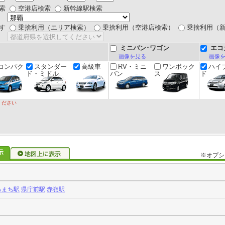
索
空港店検索
新幹線駅検索
す
乗捨利用（エリア検索）
乗捨利用（空港店検索）
乗捨利用（
ミニバン･ワゴン
エコ
画像を見る
画像
コンパク
スタンダー
高級車
RV・ミニ
ワンボック
ハイ
ド・ミドル
バン
ス
ド
ください
※オプシ
ろまち駅
県庁前駅
赤嶺駅