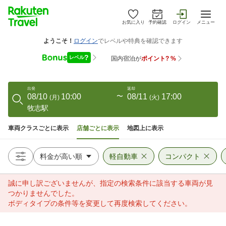
お気に入り
予約確認
ログイン
メニュー
出発
返却
08/10
10:00
〜
08/11
17:00
(
月
)
(
火
)
牧志駅
車両クラスごとに表示
店舗ごとに表示
地図上に表示
軽自動車
コンパクト
誠に申し訳ございませんが、指定の検索条件に該当する車両が見
つかりませんでした。
ボディタイプの条件等を変更して再度検索してください。