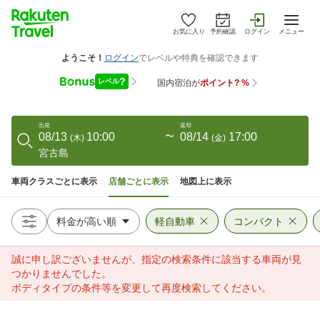
お気に入り
予約確認
ログイン
メニュー
出発
返却
08/13
10:00
〜
08/14
17:00
(
木
)
(
金
)
宮古島
車両クラスごとに表示
店舗ごとに表示
地図上に表示
軽自動車
コンパクト
誠に申し訳ございませんが、指定の検索条件に該当する車両が見
つかりませんでした。
ボディタイプの条件等を変更して再度検索してください。