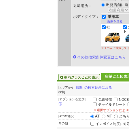
出発店舗に返
返却場所：
ボディタイプ：
乗用車
画像を見る
軽
ト
※１つ以上選択して
その他検索条件変更はこちら
那覇 の検索結果に戻る
[エリアから
検索]
[オプションを追加]
免責補償
NOC
チャイルドシート
※選択オプションにより
AT
MT
どち
[AT/MT選択]
その他
インボイス制度に対