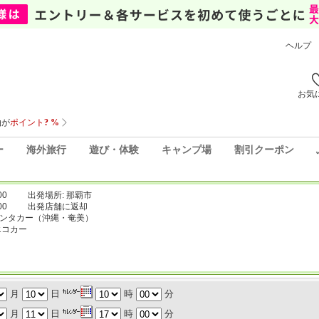
ヘルプ
お気
ー
海外旅行
遊び・体験
キャンプ場
割引クーポン
00
出発場所: 那覇市
00
出発店舗に返却
レンタカー（沖縄・奄美）
エコカー
月
日
時
分
月
日
時
分