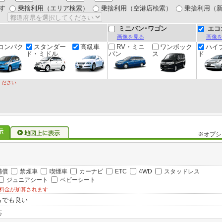
す
乗捨利用（エリア検索）
乗捨利用（空港店検索）
乗捨利用（
ミニバン･ワゴン
エコ
画像を見る
画像
コンパク
スタンダー
高級車
RV・ミニ
ワンボック
ハイ
ド・ミドル
バン
ス
ド
ください
※オプシ
補償
禁煙車
喫煙車
カーナビ
ETC
4WD
スタッドレス
ジュニアシート
ベビーシート
料金が加算されます
らでも良い
応