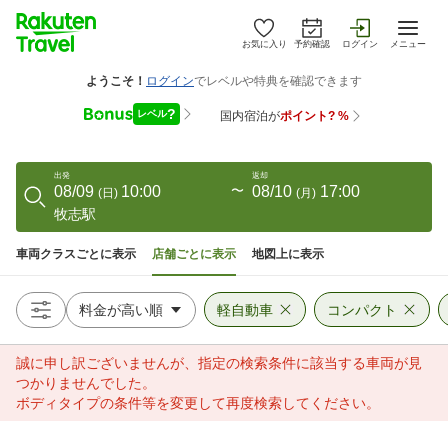
お気に入り
予約確認
ログイン
メニュー
出発
返却
08/09
10:00
〜
08/10
17:00
(
日
)
(
月
)
牧志駅
車両クラスごとに表示
店舗ごとに表示
地図上に表示
軽自動車
コンパクト
誠に申し訳ございませんが、指定の検索条件に該当する車両が見
つかりませんでした。
ボディタイプの条件等を変更して再度検索してください。