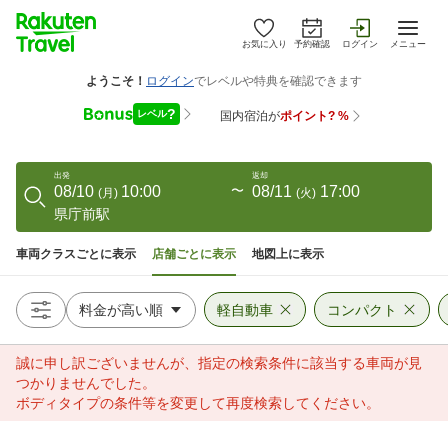
お気に入り
予約確認
ログイン
メニュー
出発
返却
08/10
10:00
〜
08/11
17:00
(
月
)
(
火
)
県庁前駅
車両クラスごとに表示
店舗ごとに表示
地図上に表示
軽自動車
コンパクト
誠に申し訳ございませんが、指定の検索条件に該当する車両が見
つかりませんでした。
ボディタイプの条件等を変更して再度検索してください。