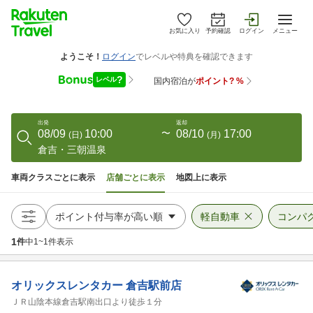
お気に入り
予約確認
ログイン
メニュー
出発
返却
08/09
10:00
〜
08/10
17:00
(
日
)
(
月
)
倉吉・三朝温泉
車両クラスごとに表示
店舗ごとに表示
地図上に表示
軽自動車
コンパ
1
件
中
1
~
1
件表示
オリックスレンタカー
倉吉駅前店
ＪＲ山陰本線倉吉駅南出口より徒歩１分