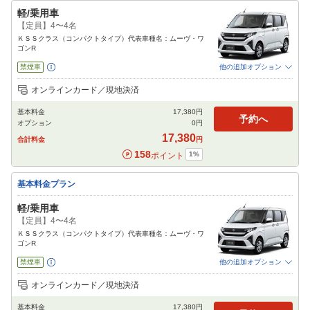
軽/乗用車
【定員】4〜4名
ＫＳＳクラス（コンパクトタイプ）代表車種名：ムーヴ・ワ
ゴンR
禁煙車
他の追加オプション
追加可能オプション
（次画面で選択ができます）
オンラインカード／現地決済
免責補償
特別サポート
チャイルドシート
ジュニアシート
ベビーシート
基本料金
17,380
円
カーナビ
ETC
予約へ
オプション
0
円
閉じる
17,380
合計料金
円
158
1
%
ポイント
基本料金プラン
軽/乗用車
【定員】4〜4名
ＫＳＳクラス（コンパクトタイプ）代表車種名：ムーヴ・ワ
ゴンR
禁煙車
他の追加オプション
追加可能オプション
（次画面で選択ができます）
オンラインカード／現地決済
免責補償
特別サポート
チャイルドシート
ジュニアシート
ベビーシート
基本料金
17,380
円
カーナビ
ETC