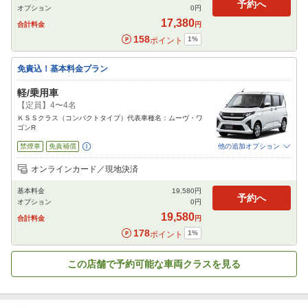
予約へ
オプション
0
円
閉じる
17,380
合計料金
円
158
1
%
ポイント
免責込！基本料金プラン
軽/乗用車
【定員】4〜4名
ＫＳＳクラス（コンパクトタイプ）代表車種名：ムーヴ・ワ
ゴンR
禁煙車
免責補償
他の追加オプション
追加可能オプション
（次画面で選択ができます）
オンラインカード／現地決済
特別サポート
チャイルドシート
ジュニアシート
ベビーシート
カーナビ
基本料金
19,580
円
ETC
予約へ
オプション
0
円
閉じる
19,580
合計料金
円
178
1
%
ポイント
この店舗で予約可能な車両クラスを見る