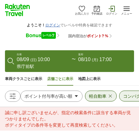
お気に入り
予約確認
ログイン
メニュー
出発
返却
08/09
10:00
〜
08/10
17:00
(
日
)
(
月
)
県庁前駅
車両クラスごとに表示
店舗ごとに表示
地図上に表示
軽自動車
コンパ
誠に申し訳ございませんが、指定の検索条件に該当する車両が見
つかりませんでした。
ボディタイプの条件等を変更して再度検索してください。