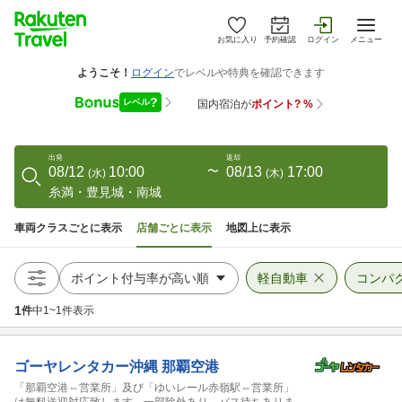
お気に入り
予約確認
ログイン
メニュー
出発
返却
08/12
10:00
〜
08/13
17:00
(
水
)
(
木
)
糸満・豊見城・南城
車両クラスごとに表示
店舗ごとに表示
地図上に表示
軽自動車
コンパ
1
件
中
1
~
1
件表示
ゴーヤレンタカー沖縄
那覇空港
「那覇空港⇔営業所」及び「ゆいレール赤嶺駅⇔営業所」