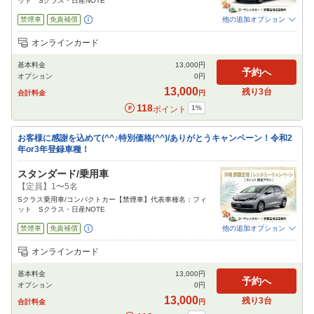
ット Sクラス・日産NOTE
禁煙車
免責補償
他の追加オプション
追加可能オプション
（次画面で選択ができます）
オンラインカード
チャイルドシート
ジュニアシート
カーナビ
ETC
その他
基本料金
13,000
円
閉じる
予約へ
オプション
0
円
13,000
残り
3
台
合計料金
円
118
1
%
ポイント
お客様に感謝を込めて(^^♪特別価格(^^)/ありがとうキャンペーン！令和2
年or3年登録車種！
スタンダード/乗用車
【定員】1〜5名
Sクラス乗用車/コンパクトカー【禁煙車】代表車種名：フィ
ット Sクラス・日産NOTE
禁煙車
免責補償
他の追加オプション
追加可能オプション
（次画面で選択ができます）
オンラインカード
チャイルドシート
ジュニアシート
カーナビ
ETC
その他
基本料金
13,000
円
閉じる
予約へ
オプション
0
円
13,000
残り
3
台
合計料金
円