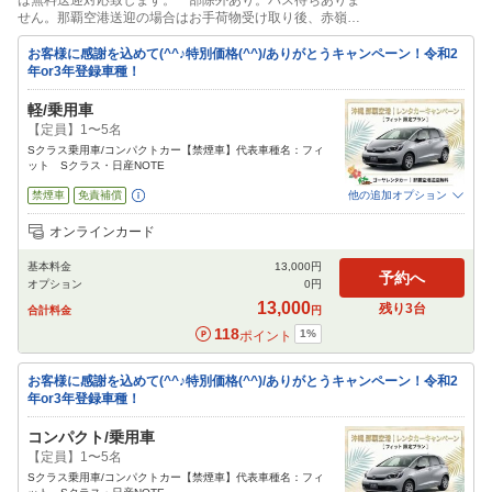
は無料送迎対応致します。一部除外あり。バス待ちありま
せん。那覇空港送迎の場合はお手荷物受け取り後、赤嶺駅
送迎の場合は、赤嶺駅へ向かうモノレールにご乗車のタイ
ミングでゴーヤレンタカー098-840-6584までご連絡下さ
お客様に感謝を込めて(^^♪特別価格(^^)/ありがとうキャンペーン！令和2
い。スタッフスムーズな送迎を心がけております。人数が
年or3年登録車種！
多い場合は代表者様だけの往復送迎をお願いする場合がご
ざいます。 ご理解とご協力
軽/乗用車
【定員】1〜5名
Sクラス乗用車/コンパクトカー【禁煙車】代表車種名：フィ
ット Sクラス・日産NOTE
禁煙車
免責補償
他の追加オプション
追加可能オプション
（次画面で選択ができます）
オンラインカード
チャイルドシート
ジュニアシート
カーナビ
ETC
その他
基本料金
13,000
円
閉じる
予約へ
オプション
0
円
13,000
残り
3
台
合計料金
円
118
1
%
ポイント
お客様に感謝を込めて(^^♪特別価格(^^)/ありがとうキャンペーン！令和2
年or3年登録車種！
コンパクト/乗用車
【定員】1〜5名
Sクラス乗用車/コンパクトカー【禁煙車】代表車種名：フィ