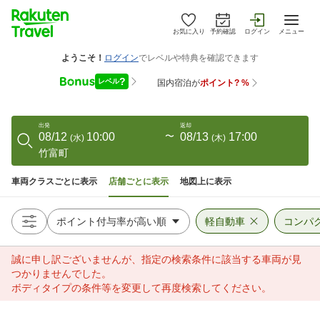
お気に入り
予約確認
ログイン
メニュー
出発
返却
08/12
10:00
〜
08/13
17:00
(
水
)
(
木
)
竹富町
車両クラスごとに表示
店舗ごとに表示
地図上に表示
軽自動車
コンパ
誠に申し訳ございませんが、指定の検索条件に該当する車両が見
つかりませんでした。
ボディタイプの条件等を変更して再度検索してください。