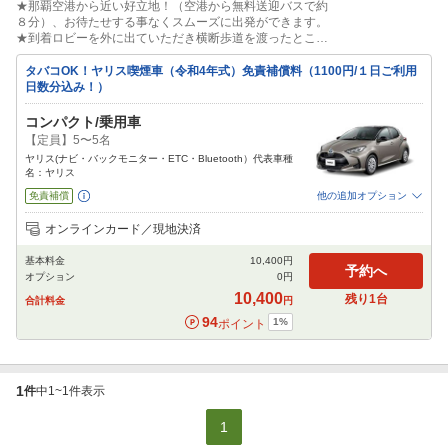
★那覇空港から近い好立地！（空港から無料送迎バスで約
８分）、お待たせする事なくスムーズに出発ができます。
★到着ロビーを外に出ていただき横断歩道を渡ったとこ
ろ、11-B付近が乗り場となります。詳しくはフジレンタカ
ーHP空港送迎ご案内をご覧ください。
タバコOK！ヤリス喫煙車（令和4年式）免責補償料（1100円/１日ご利用
日数分込み！）
コンパクト/乗用車
【定員】5〜5名
ヤリス(ナビ・バックモニター・ETC・Bluetooth）代表車種
名：ヤリス
免責補償
他の追加オプション
追加可能オプション
（次画面で選択ができます）
オンラインカード／現地決済
喫煙車
チャイルドシート
ジュニアシート
ベビーシート
カーナビ
ETC
基本料金
10,400
円
閉じる
予約へ
オプション
0
円
10,400
残り
1
台
合計料金
円
94
1
%
ポイント
1
件
中
1
~
1
件表示
1