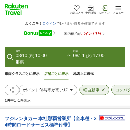
お気に入り
予約確認
ログイン
メニュー
出発
返却
08/10
10:00
〜
08/11
17:00
(
月
)
(
火
)
那覇
車両クラスごとに表示
店舗ごとに表示
地図上に表示
軽自動車
コンパ
1
件
中
1
~
1
件表示
フジレンタカー
本社那覇営業所【全車種・2
4時間ロードサービス標準付帯】