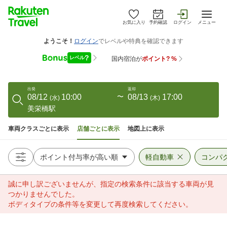
お気に入り
予約確認
ログイン
メニュー
出発
返却
08/12
10:00
〜
08/13
17:00
(
水
)
(
木
)
美栄橋駅
車両クラスごとに表示
店舗ごとに表示
地図上に表示
軽自動車
コンパ
誠に申し訳ございませんが、指定の検索条件に該当する車両が見
つかりませんでした。
ボディタイプの条件等を変更して再度検索してください。