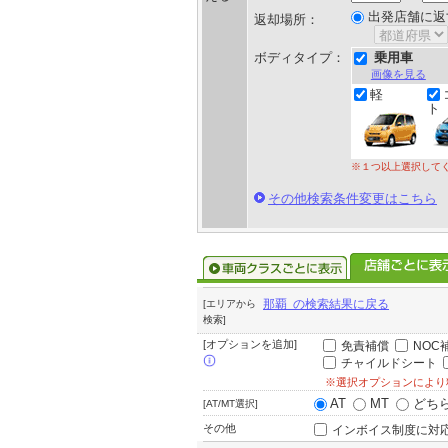
出発店舗に返
返却場所：
ボディタイプ：
乗用車
画像を見る
軽
ト
※１つ以上選択して
その他検索条件変更はこちら
那覇 の検索結果に戻る
[エリアから
検索]
[オプションを追加]
免責補償
NOC
チャイルドシート
※選択オプションにより
AT
MT
どち
[AT/MT選択]
その他
インボイス制度に対