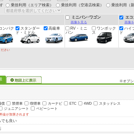
す
乗捨利用（エリア検索）
乗捨利用（空港店検索）
乗捨利用（
ミニバン･ワゴン
エコ
画像を見る
画像
コンパク
スタンダー
高級車
RV・ミニ
ワンボック
ハイ
ド・ミドル
バン
ス
ド
ください
※オプシ
補償
禁煙車
喫煙車
カーナビ
ETC
4WD
スタッドレス
ジュニアシート
ベビーシート
料金が加算されます
らでも良い
応