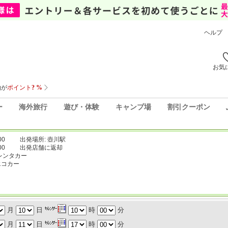
ヘルプ
お気
ー
海外旅行
遊び・体験
キャンプ場
割引クーポン
00
出発場所: 壺川駅
00
出発店舗に返却
レンタカー
エコカー
月
日
時
分
月
日
時
分