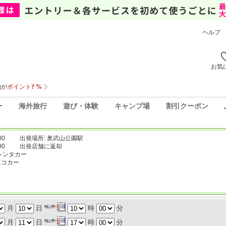
ヘルプ
お気
ー
海外旅行
遊び・体験
キャンプ場
割引クーポン
00
出発場所: 奥武山公園駅
00
出発店舗に返却
レンタカー
エコカー
月
日
時
分
月
日
時
分