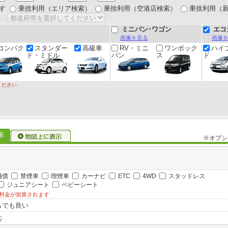
す
乗捨利用（エリア検索）
乗捨利用（空港店検索）
乗捨利用（
ミニバン･ワゴン
エコ
画像を見る
画像
コンパク
スタンダー
高級車
RV・ミニ
ワンボック
ハイ
ド・ミドル
バン
ス
ド
ください
※オプシ
補償
禁煙車
喫煙車
カーナビ
ETC
4WD
スタッドレス
ジュニアシート
ベビーシート
料金が加算されます
らでも良い
応