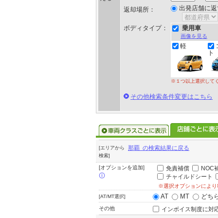
出発店舗に返
返却場所：
ボディタイプ：
乗用車
画像を見る
軽
ト
※１つ以上選択して
その他検索条件変更はこちら
那覇 の検索結果に戻る
[エリアから
検索]
[オプションを追加]
免責補償
NOC
チャイルドシート
※選択オプションにより
AT
MT
どち
[AT/MT選択]
その他
インボイス制度に対