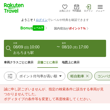
お気に入り
予約確認
ログイン
メニュー
出発
返却
08/09
10:00
〜
08/10
17:00
(
日
)
(
月
)
おもろまち駅
車両クラスごとに表示
店舗ごとに表示
地図上に表示
軽自動車
コンパ
誠に申し訳ございませんが、指定の検索条件に該当する車両が見
つかりませんでした。
ボディタイプの条件等を変更して再度検索してください。