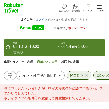
お気に入り
予約確認
ログイン
メニュー
出発
返却
08/13
10:00
〜
08/14
17:00
(
木
)
(
金
)
古島駅
車両クラスごとに表示
店舗ごとに表示
地図上に表示
軽自動車
コンパ
誠に申し訳ございませんが、指定の検索条件に該当する車両が見
つかりませんでした。
ボディタイプの条件等を変更して再度検索してください。