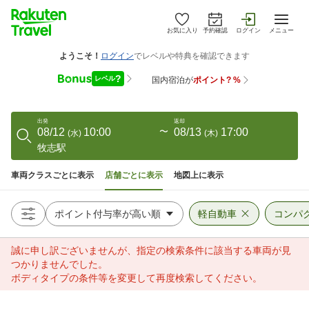
お気に入り
予約確認
ログイン
メニュー
出発
返却
08/12
10:00
〜
08/13
17:00
(
水
)
(
木
)
牧志駅
車両クラスごとに表示
店舗ごとに表示
地図上に表示
軽自動車
コンパ
誠に申し訳ございませんが、指定の検索条件に該当する車両が見
つかりませんでした。
ボディタイプの条件等を変更して再度検索してください。