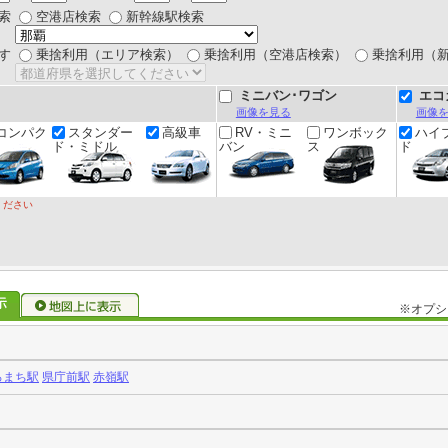
索
空港店検索
新幹線駅検索
す
乗捨利用（エリア検索）
乗捨利用（空港店検索）
乗捨利用（
ミニバン･ワゴン
エコ
画像を見る
画像
コンパク
スタンダー
高級車
RV・ミニ
ワンボック
ハイ
ド・ミドル
バン
ス
ド
ください
※オプシ
ろまち駅
県庁前駅
赤嶺駅