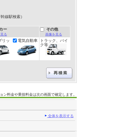
新幹線駅検索）
カー
その他
を見る
画像を見る
ブリッ
電気自動車
トラック、バイ
ク等
ョン料金や乗捨料金は次の画面で確定します。
全体を表示する