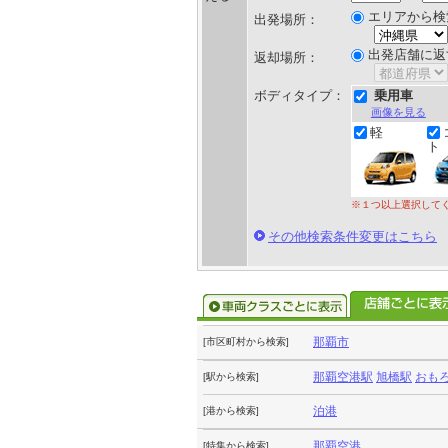
エリアから検
出発場所：
出発店舗に返
返却場所：
ボディタイプ：
乗用車
画像を見る
軽
ト
※１つ以上選択して
その他検索条件変更はこちら
那覇市
[市区町村から検索]
那覇空港駅
旭橋駅
おも
[駅から検索]
泊港
[港から検索]
那覇空港
[特集から検索]