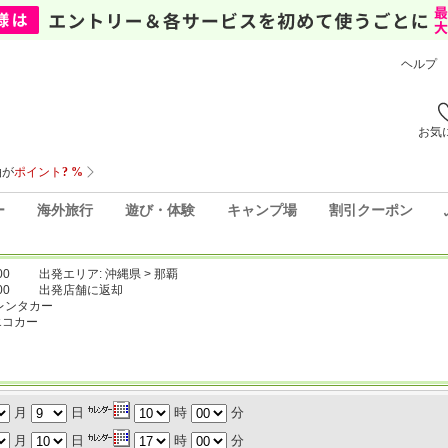
ヘルプ
お気
ー
海外旅行
遊び・体験
キャンプ場
割引クーポン
00
出発エリア: 沖縄県 > 那覇
00
出発店舗に返却
レンタカー
エコカー
月
日
時
分
月
日
時
分