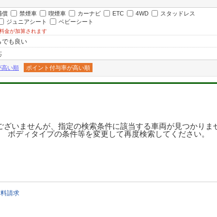
補償
禁煙車
喫煙車
カーナビ
ETC
4WD
スタッドレス
ジュニアシート
ベビーシート
料金が加算されます
らでも良い
応
が高い順
ポイント付与率が高い順
ございませんが、指定の検索条件に該当する車両が見つかりま
ボディタイプの条件等を変更して再度検索してください。
資料請求