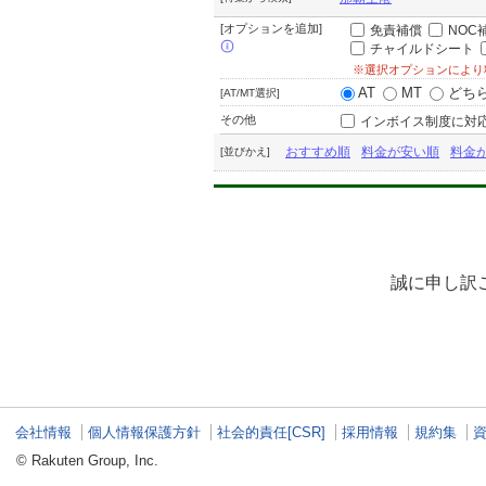
[オプションを追加]
免責補償
NOC
チャイルドシート
※選択オプションにより
AT
MT
どち
[AT/MT選択]
その他
インボイス制度に対
おすすめ順
料金が安い順
料金
[並びかえ]
誠に申し訳
会社情報
個人情報保護方針
社会的責任[CSR]
採用情報
規約集
© Rakuten Group, Inc.