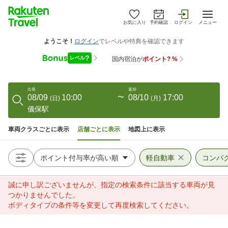
お気に入り
予約確認
ログイン
メニュー
出発
返却
08/09
10:00
〜
08/10
17:00
(
日
)
(
月
)
儀保駅
車両クラスごとに表示
店舗ごとに表示
地図上に表示
軽自動車
コンパ
誠に申し訳ございませんが、指定の検索条件に該当する車両が見
つかりませんでした。
ボディタイプの条件等を変更して再度検索してください。