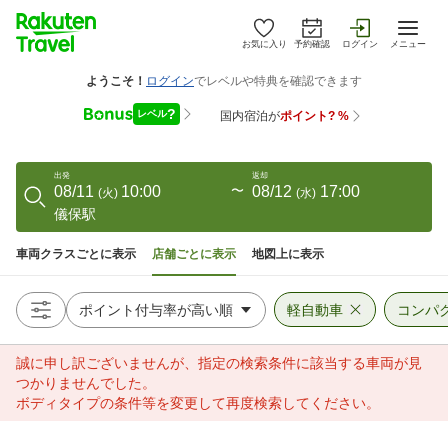
お気に入り
予約確認
ログイン
メニュー
出発
返却
08/11
10:00
〜
08/12
17:00
(
火
)
(
水
)
儀保駅
車両クラスごとに表示
店舗ごとに表示
地図上に表示
軽自動車
コンパ
誠に申し訳ございませんが、指定の検索条件に該当する車両が見
つかりませんでした。
ボディタイプの条件等を変更して再度検索してください。