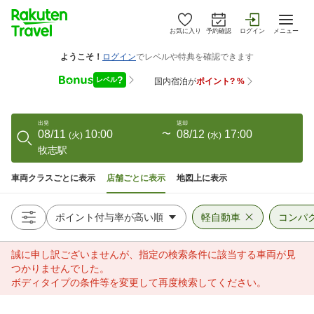
お気に入り
予約確認
ログイン
メニュー
出発
返却
08/11
10:00
〜
08/12
17:00
(
火
)
(
水
)
牧志駅
車両クラスごとに表示
店舗ごとに表示
地図上に表示
軽自動車
コンパ
誠に申し訳ございませんが、指定の検索条件に該当する車両が見
つかりませんでした。
ボディタイプの条件等を変更して再度検索してください。