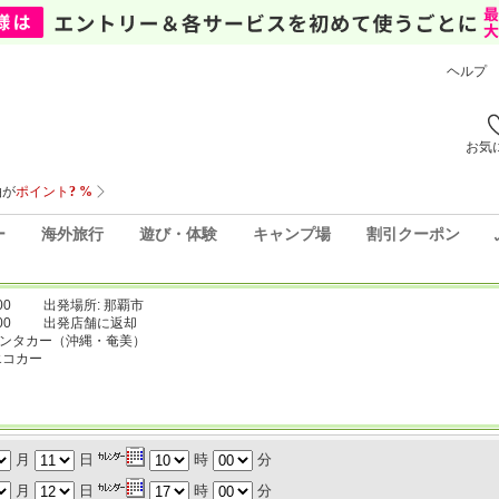
ヘルプ
お気
ー
海外旅行
遊び・体験
キャンプ場
割引クーポン
00
出発場所: 那覇市
00
出発店舗に返却
レンタカー（沖縄・奄美）
エコカー
月
日
時
分
月
日
時
分