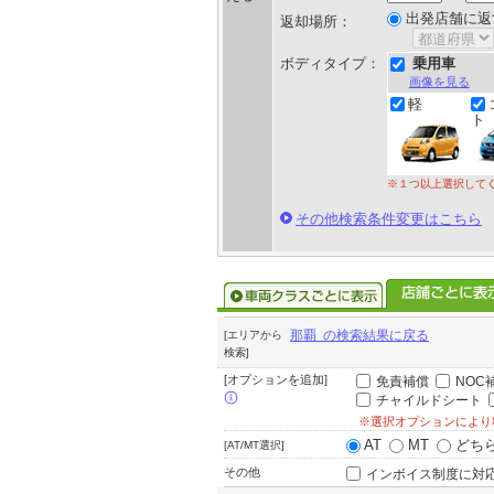
出発店舗に返
返却場所：
ボディタイプ：
乗用車
画像を見る
軽
ト
※１つ以上選択して
その他検索条件変更はこちら
那覇 の検索結果に戻る
[エリアから
検索]
[オプションを追加]
免責補償
NOC
チャイルドシート
※選択オプションにより
AT
MT
どち
[AT/MT選択]
その他
インボイス制度に対