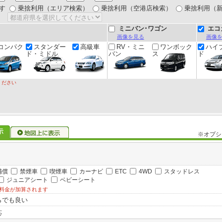
す
乗捨利用（エリア検索）
乗捨利用（空港店検索）
乗捨利用（
ミニバン･ワゴン
エコ
画像を見る
画像
コンパク
スタンダー
高級車
RV・ミニ
ワンボック
ハイ
ド・ミドル
バン
ス
ド
ください
※オプシ
補償
禁煙車
喫煙車
カーナビ
ETC
4WD
スタッドレス
ジュニアシート
ベビーシート
料金が加算されます
らでも良い
応