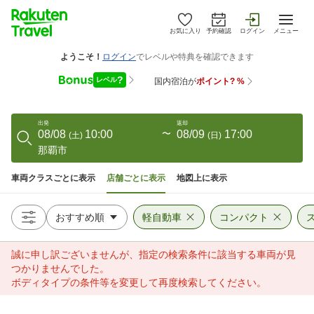
お気に入り
予約確認
ログイン
メニュー
出発
返却
08/08
10:00
〜
08/09
17:00
(
土
)
(
日
)
那覇市
車両クラスごとに表示
店舗ごとに表示
地図上に表示
軽自動車
コンパクト
誠に申し訳ございませんが、指定の検索条件に該当する車両が見
つかりませんでした。
ボディタイプの条件等を変更して再度検索してください。