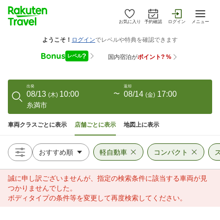
お気に入り
予約確認
ログイン
メニュー
出発
返却
08/13
10:00
〜
08/14
17:00
(
木
)
(
金
)
糸満市
車両クラスごとに表示
店舗ごとに表示
地図上に表示
軽自動車
コンパクト
誠に申し訳ございませんが、指定の検索条件に該当する車両が見
つかりませんでした。
ボディタイプの条件等を変更して再度検索してください。