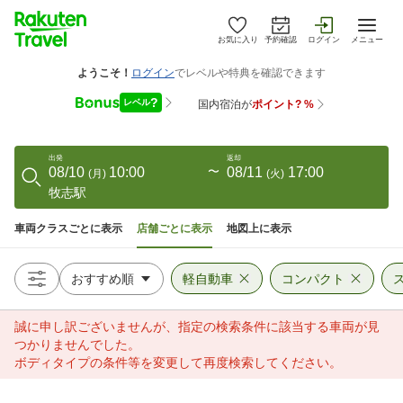
お気に入り
予約確認
ログイン
メニュー
出発
返却
08/10
10:00
〜
08/11
17:00
(
月
)
(
火
)
牧志駅
車両クラスごとに表示
店舗ごとに表示
地図上に表示
軽自動車
コンパクト
誠に申し訳ございませんが、指定の検索条件に該当する車両が見
つかりませんでした。
ボディタイプの条件等を変更して再度検索してください。