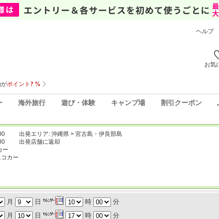
ヘルプ
お気
ー
海外旅行
遊び・体験
キャンプ場
割引クーポン
00
出発エリア: 沖縄県 > 宮古島・伊良部島
00
出発店舗に返却
カー
エコカー
月
日
時
分
月
日
時
分