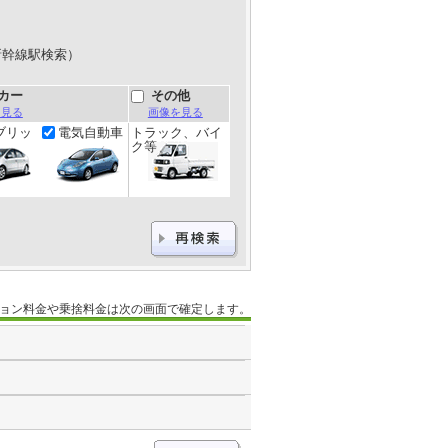
新幹線駅検索）
カー
その他
を見る
画像を見る
ブリッ
電気自動車
トラック、バイ
ク等
ョン料金や乗捨料金は次の画面で確定します。