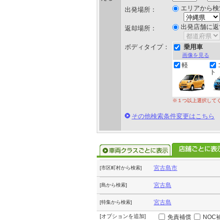
エリアから検
出発場所：
出発店舗に返
返却場所：
ボディタイプ：
乗用車
画像を見る
軽
ト
※１つ以上選択して
その他検索条件変更はこちら
宮古島市
[市区町村から検索]
宮古島
[島から検索]
宮古島
[特集から検索]
[オプションを追加]
免責補償
NOC