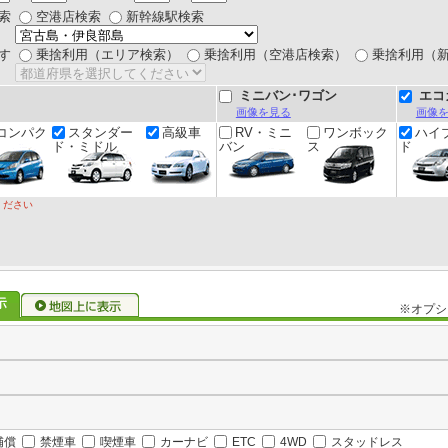
索
空港店検索
新幹線駅検索
す
乗捨利用（エリア検索）
乗捨利用（空港店検索）
乗捨利用（
ミニバン･ワゴン
エコ
画像を見る
画像
コンパク
スタンダー
高級車
RV・ミニ
ワンボック
ハイ
ド・ミドル
バン
ス
ド
ください
※オプシ
補償
禁煙車
喫煙車
カーナビ
ETC
4WD
スタッドレス