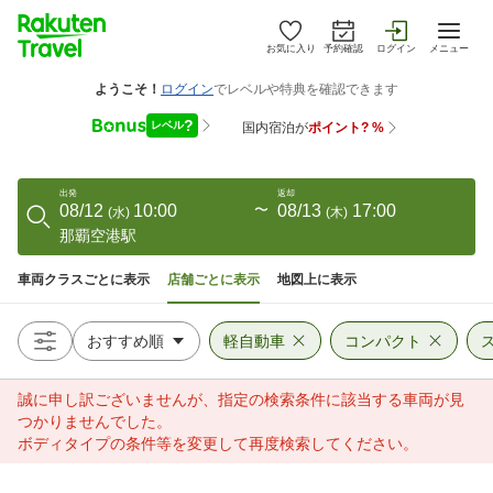
お気に入り
予約確認
ログイン
メニュー
出発
返却
08/12
10:00
〜
08/13
17:00
(
水
)
(
木
)
那覇空港駅
車両クラスごとに表示
店舗ごとに表示
地図上に表示
軽自動車
コンパクト
誠に申し訳ございませんが、指定の検索条件に該当する車両が見
つかりませんでした。
ボディタイプの条件等を変更して再度検索してください。