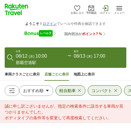
お気に入り
予約確認
ログイン
メニュー
出発
返却
08/12
10:00
〜
08/13
17:00
(
水
)
(
木
)
那覇空港駅
車両クラスごとに表示
店舗ごとに表示
地図上に表示
軽自動車
コンパクト
誠に申し訳ございませんが、指定の検索条件に該当する車両が見
つかりませんでした。
ボディタイプの条件等を変更して再度検索してください。