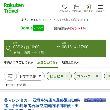
お気に入り
予約確認
ログイン
メニュー
出発
返却
08/12
10:00
〜
08/13
17:00
(
水
)
(
木
)
石垣・西表・小浜島
車両クラスごとに表示
店舗ごとに表示
地図上に表示
軽自動車
コンパクト
1
件
中
1
~
1
件表示
美らレンタカー
石垣空港店※最終返却18時
迄：予約対象者石垣空港国内線到着便～出