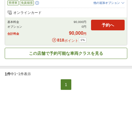
禁煙車
免責補償
他の追加オプション
追加可能オプション
（次画面で選択ができます）
オンラインカード
チャイルドシート
ジュニアシート
カーナビ
ETC
その他
基本料金
90,000
円
閉じる
予約へ
オプション
0
円
90,000
合計料金
円
818
1
%
ポイント
この店舗で予約可能な車両クラスを見る
1
件
中
1
~
1
件表示
1