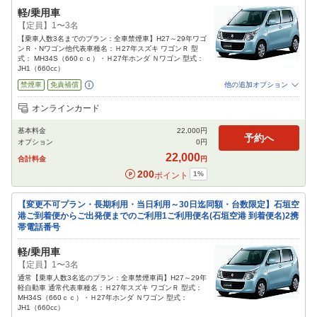
軽/乗用車
【定員】1〜3名
【乗車人数3名までのプラン：全車禁煙車】H27～29年ワゴ
ンＲ・Nワゴン他代表車種名：Ｈ27年スズキ ワゴンＲ 型
式： MH34S（660ｃｃ）・Ｈ27年ホンダ Ｎワゴン 型式：
JH1（660cc）
禁煙車
免責補償
他の追加オプション
追加可能オプション
（次画面で選択ができます）
オンラインカード
チャイルドシート
ジュニアシート
カーナビ
ETC
その他
基本料金
22,000
円
閉じる
予約へ
オプション
0
円
22,000
合計料金
円
200
1
%
ポイント
【変更不可プラン・長期利用・当日利用～30日迄同額・台数限定】石垣空
港ご到着便からご出発便までのご利用1ご利用便名(石垣空港 到着便名)2携
帯電話番号
軽/乗用車
【定員】1〜3名
通常【乗車人数3名迄のプラン：全車禁煙車両】H27～29年
軽自動車 通常代表車種名：Ｈ27年スズキ ワゴンＲ 型式：
MH34S（660ｃｃ）・Ｈ27年ホンダ Ｎワゴン 型式：
JH1（660cc）