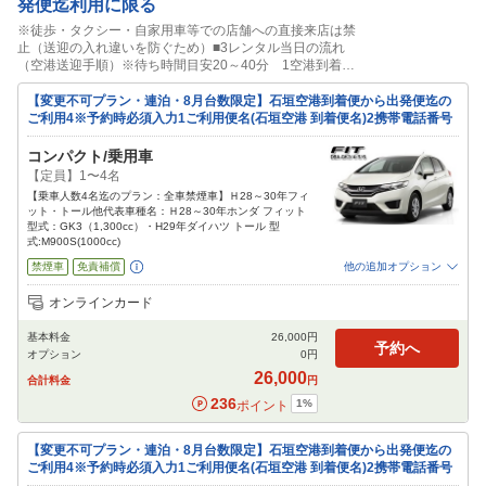
発便迄利用に限る
※徒歩・タクシー・自家用車等での店舗への直接来店は禁
止（送迎の入れ違いを防ぐため）■3レンタル当日の流れ
（空港送迎手順）※待ち時間目安20～40分 1空港到着
後、必ず荷物を受取・トイレを済ませ09050882280迄電話
下さい ※到着の時刻・場所を順番でご案内・空港内でお待
【変更不可プラン・連泊・8月台数限定】石垣空港到着便から出発便迄の
ちください2営業所で手続・貸出3石垣空港SSで満タン給油
ご利用4※予約時必須入力1ご利用便名(石垣空港 到着便名)2携帯電話番号
4営業所に返却5空港へ送迎
コンパクト/乗用車
【定員】1〜4名
【乗車人数4名迄のプラン：全車禁煙車】Ｈ28～30年フィ
ット・トール他代表車種名：Ｈ28～30年ホンダ フィット
型式：GK3（1,300cc）・H29年ダイハツ トール 型
式:M900S(1000cc)
禁煙車
免責補償
他の追加オプション
追加可能オプション
（次画面で選択ができます）
オンラインカード
チャイルドシート
ジュニアシート
カーナビ
ETC
その他
基本料金
26,000
円
閉じる
予約へ
オプション
0
円
26,000
合計料金
円
236
1
%
ポイント
【変更不可プラン・連泊・8月台数限定】石垣空港到着便から出発便迄の
ご利用4※予約時必須入力1ご利用便名(石垣空港 到着便名)2携帯電話番号