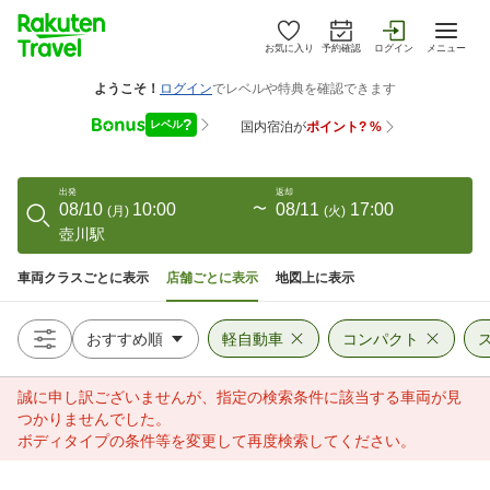
お気に入り
予約確認
ログイン
メニュー
出発
返却
08/10
10:00
〜
08/11
17:00
(
月
)
(
火
)
壺川駅
車両クラスごとに表示
店舗ごとに表示
地図上に表示
軽自動車
コンパクト
誠に申し訳ございませんが、指定の検索条件に該当する車両が見
つかりませんでした。
ボディタイプの条件等を変更して再度検索してください。