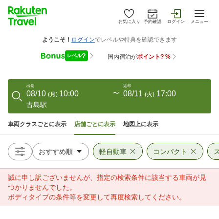
お気に入り
予約確認
ログイン
メニュー
出発
返却
08/10
10:00
〜
08/11
17:00
(
月
)
(
火
)
古島駅
車両クラスごとに表示
店舗ごとに表示
地図上に表示
軽自動車
コンパクト
誠に申し訳ございませんが、指定の検索条件に該当する車両が見
つかりませんでした。
ボディタイプの条件等を変更して再度検索してください。