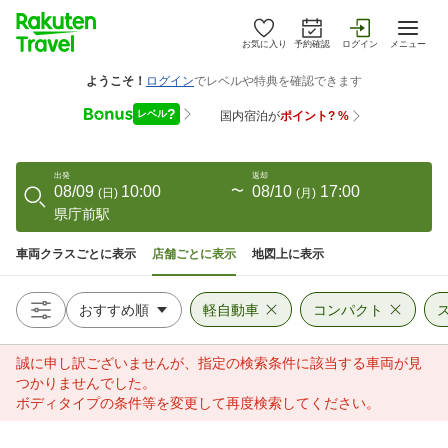
お気に入り
予約確認
ログイン
メニュー
出発
返却
08/09
10:00
〜
08/10
17:00
(
日
)
(
月
)
県庁前駅
車両クラスごとに表示
店舗ごとに表示
地図上に表示
軽自動車
コンパクト
誠に申し訳ございませんが、指定の検索条件に該当する車両が見
つかりませんでした。
ボディタイプの条件等を変更して再度検索してください。