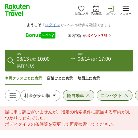
お気に入り
予約確認
ログイン
メニュー
出発
返却
08/13
10:00
〜
08/14
17:00
(
木
)
(
金
)
県庁前駅
車両クラスごとに表示
店舗ごとに表示
地図上に表示
軽自動車
コンパクト
誠に申し訳ございませんが、指定の検索条件に該当する車両が見
つかりませんでした。
ボディタイプの条件等を変更して再度検索してください。