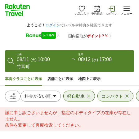
お気に入り
予約確認
ログイン
メニュー
出発
返却
08/11
10:00
〜
08/12
17:00
(
火
)
(
水
)
竹富町
車両クラスごとに表示
店舗ごとに表示
地図上に表示
軽自動車
コンパクト
誠に申し訳ございませんが、指定のボディタイプの在庫が存在し
ません。
条件を変更して再度検索してください。