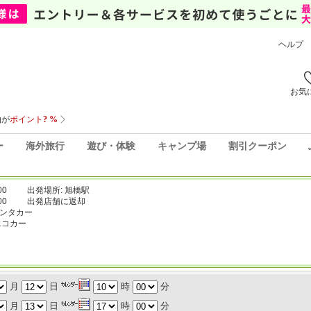
ヘルプ
お気
ー
海外旅行
遊び・体験
キャンプ場
割引クーポン
00
出発場所: 旭橋駅
00
出発店舗に返却
レンタカー
エコカー
月
日
時
分
月
日
時
分