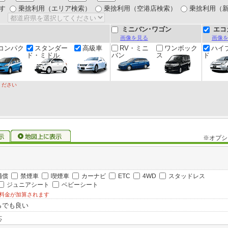
す
乗捨利用（エリア検索）
乗捨利用（空港店検索）
乗捨利用（
ミニバン･ワゴン
エコ
画像を見る
画像
コンパク
スタンダー
高級車
RV・ミニ
ワンボック
ハイ
ド・ミドル
バン
ス
ド
ください
※オプシ
補償
禁煙車
喫煙車
カーナビ
ETC
4WD
スタッドレス
ジュニアシート
ベビーシート
料金が加算されます
らでも良い
応