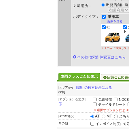
出発店舗に返
返却場所：
ボディタイプ：
乗用車
画像を見る
軽
ト
※１つ以上選択して
その他検索条件変更はこちら
那覇 の検索結果に戻る
[エリアから
検索]
[オプションを追加]
免責補償
NOC
チャイルドシート
※選択オプションにより
AT
MT
どち
[AT/MT選択]
その他
インボイス制度に対