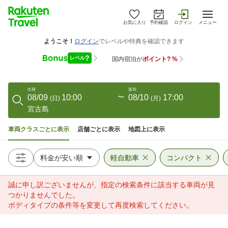
お気に入り
予約確認
ログイン
メニュー
出発
返却
08/09
10:00
〜
08/10
17:00
(
日
)
(
月
)
宮古島
車両クラスごとに表示
店舗ごとに表示
地図上に表示
軽自動車
コンパクト
誠に申し訳ございませんが、指定の検索条件に該当する車両が見
つかりませんでした。
ボディタイプの条件等を変更して再度検索してください。