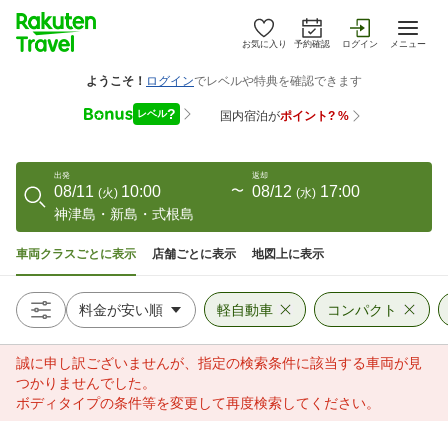
お気に入り
予約確認
ログイン
メニュー
出発
返却
08/11
10:00
〜
08/12
17:00
(
火
)
(
水
)
神津島・新島・式根島
車両クラスごとに表示
店舗ごとに表示
地図上に表示
軽自動車
コンパクト
誠に申し訳ございませんが、指定の検索条件に該当する車両が見
つかりませんでした。
ボディタイプの条件等を変更して再度検索してください。